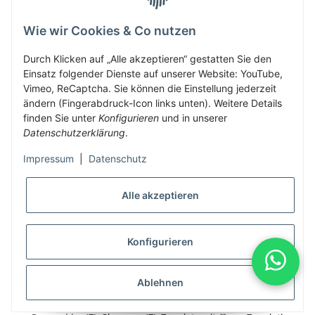
Wie wir Cookies & Co nutzen
Herbis Anglerladen
Inh.Herbert Schinnerl
Durch Klicken auf „Alle akzeptieren“ gestatten Sie den
Einsatz folgender Dienste auf unserer Website: YouTube,
Kirchdorf am Inn 5
Vimeo, ReCaptcha. Sie können die Einstellung jederzeit
4982 Kirchdorf am Inn
ändern (Fingerabdruck-Icon links unten). Weitere Details
info@herbis-anglerladen.at
finden Sie unter
Konfigurieren
und in unserer
Datenschutzerklärung
.
Impressum
|
Datenschutz
Alle akzeptieren
* Alle Preise inkl. gesetzlicher USt., zzgl.
Versand
Konfigurieren
Alle Preise inklusive gesetzlicher Mwst., exklusive Versand- &
Servicekosten
Ablehnen
© Herbis Anglerladen seit 2016
•
Besucherzähler: 1988347