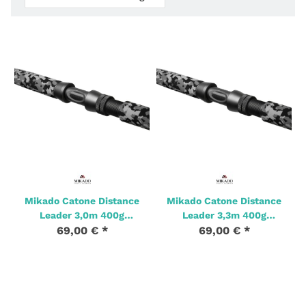
Mikado Catone Distance
Mikado Catone Distance
Leader 3,0m 400g
Leader 3,3m 400g
69,00 €
Wallerrute
*
69,00 €
Wallerrute
*
3 Stk. Auf Lager
1 Stk. Auf Lager