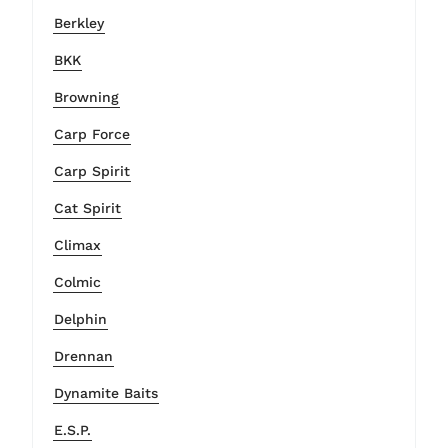
Berkley
BKK
Browning
Carp Force
Carp Spirit
Cat Spirit
Climax
Colmic
Delphin
Drennan
Dynamite Baits
E.S.P.