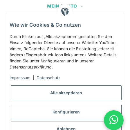
MEIN KONTO
Wie wir Cookies & Co nutzen
Herbis Anglerladen
Durch Klicken auf „Alle akzeptieren“ gestatten Sie den
Inh.Herbert Schinnerl
Einsatz folgender Dienste auf unserer Website: YouTube,
Kirchdorf am Inn 5
Vimeo, ReCaptcha. Sie können die Einstellung jederzeit
4982 Kirchdorf am Inn
ändern (Fingerabdruck-Icon links unten). Weitere Details
info@herbis-anglerladen.at
finden Sie unter
Konfigurieren
und in unserer
Datenschutzerklärung
.
Impressum
|
Datenschutz
Alle akzeptieren
* Alle Preise inkl. gesetzlicher USt., zzgl.
Versand
Konfigurieren
Alle Preise inklusive gesetzlicher Mwst., exklusive Versand- &
Servicekosten
Ablehnen