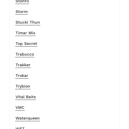
Stonfo
Storm
Stucki Thun
Timar Mix
Top Secret
Trabucco
Trakker
Trokar
Trybion
Vital Baits
VMC
Waterqueen
WFT