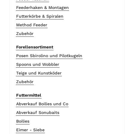
Feederhaken & Montagen
Futterkörbe & Spiralen
Method Feeder
Zubehör
Forellensortiment
Posen Sbirolino und Pilotkugeln
Spoons und Wobbler
Teige und Kunstköder
Zubehör
Futtermittel
Abverkauf Boilies und Co
Abverkauf Sonubaits
Boilies
Eimer - Siebe