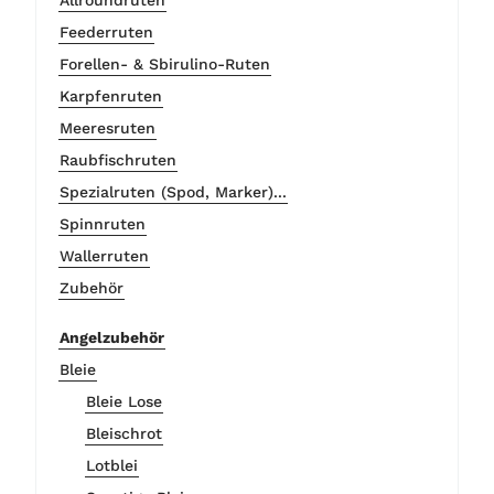
Feederruten
Forellen- & Sbirulino-Ruten
Karpfenruten
Meeresruten
Raubfischruten
Spezialruten (Spod, Marker)...
Spinnruten
Wallerruten
Zubehör
Angelzubehör
Bleie
Bleie Lose
Bleischrot
Lotblei