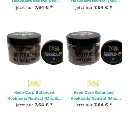
Hookbaits Neutral Red
Hookbaits Neutral (Mix
20mm 120g
7,64 €
*
50/50) 20mm 120g
7,64 €
*
jetzt nur
jetzt nur
4 Stk. Auf Lager
3 Stk. Auf Lager
Keen Carp Balanced
Keen Carp Balanced
Hookbaits Neutral (Mix: Big
Hookbaits Neutral (Mix:
Water) 20mm 120g
7,64 €
*
Nutty Mix) 20mm 120g
7,64 €
*
jetzt nur
jetzt nur
2 Stk. Auf Lager
2 Stk. Auf Lager