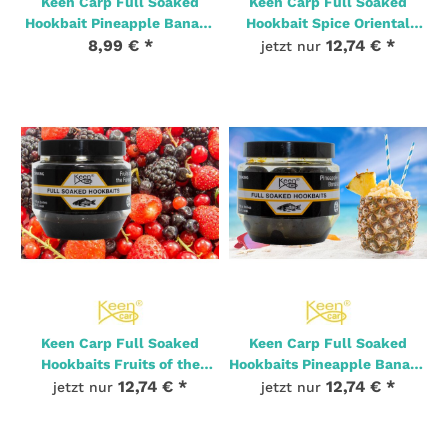
Keen Carp Full Soaked
Keen Carp Full Soaked
Hookbait Pineapple Banana
Hookbait Spice Oriental
8,99 €
6mm 50g
*
20mm 150g
12,74 €
*
jetzt nur
3 Stk. Auf Lager
1 Stk. Auf Lager
Keen Carp Full Soaked
Keen Carp Full Soaked
Hookbaits Fruits of the
Hookbaits Pineapple Banana
Forest 16mm 150g
12,74 €
*
16mm 150g
12,74 €
*
jetzt nur
jetzt nur
1 Stk. Auf Lager
2 Stk. Auf Lager