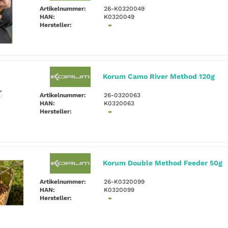
Artikelnummer:
26-K0320049
HAN:
K0320049
Hersteller:
Korum Camo River Method 120g
Artikelnummer:
26-0320063
HAN:
K0320063
Hersteller:
Korum Double Method Feeder 50g
Artikelnummer:
26-K0320099
HAN:
K0320099
Hersteller: