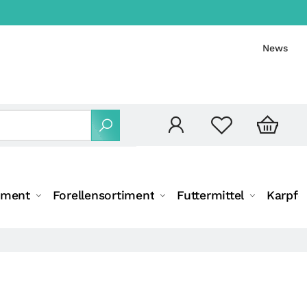
News
iment
Forellensortiment
Futtermittel
Karpfe