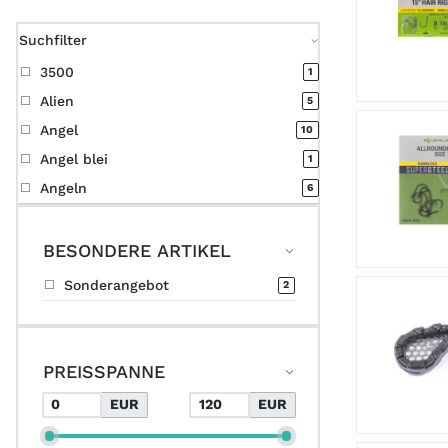
Suchfilter
3500
1
Alien
5
Angel
10
Angel blei
1
Angeln
6
BESONDERE ARTIKEL
Sonderangebot
2
PREISSPANNE
EUR
EUR