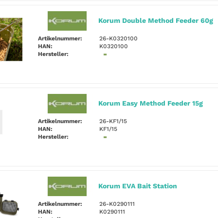
Korum Double Method Feeder 60g
Artikelnummer:
26-K0320100
HAN:
K0320100
Hersteller:
Korum Easy Method Feeder 15g
Artikelnummer:
26-KF1/15
HAN:
KF1/15
Hersteller:
Korum EVA Bait Station
Artikelnummer:
26-K0290111
HAN:
K0290111