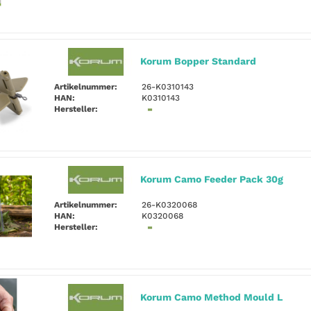
Korum Bopper Standard
Artikelnummer:
26-K0310143
HAN:
K0310143
Hersteller:
Korum Camo Feeder Pack 30g
Artikelnummer:
26-K0320068
HAN:
K0320068
Hersteller:
Korum Camo Method Mould L