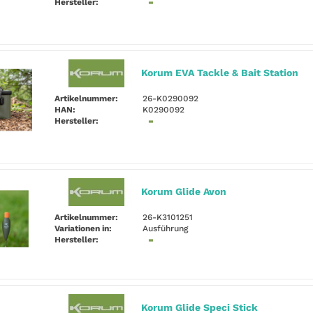
Hersteller:
Korum EVA Tackle & Bait Station
Artikelnummer:
26-K0290092
HAN:
K0290092
Hersteller:
Korum Glide Avon
Artikelnummer:
26-K3101251
Variationen in:
Ausführung
Hersteller:
Korum Glide Speci Stick