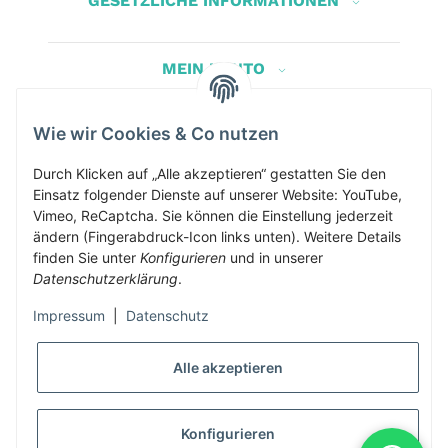
GESETZLICHE INFORMATIONEN
MEIN KONTO
Wie wir Cookies & Co nutzen
Herbis Anglerladen
Inh.Herbert Schinnerl
Durch Klicken auf „Alle akzeptieren“ gestatten Sie den
Einsatz folgender Dienste auf unserer Website: YouTube,
Kirchdorf am Inn 5
Vimeo, ReCaptcha. Sie können die Einstellung jederzeit
4982 Kirchdorf am Inn
ändern (Fingerabdruck-Icon links unten). Weitere Details
info@herbis-anglerladen.at
finden Sie unter
Konfigurieren
und in unserer
Datenschutzerklärung
.
Impressum
|
Datenschutz
Alle akzeptieren
* Alle Preise inkl. gesetzlicher USt., zzgl.
Versand
Konfigurieren
Alle Preise inklusive gesetzlicher Mwst., exklusive Versand- &