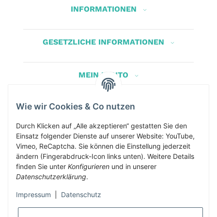
INFORMATIONEN
GESETZLICHE INFORMATIONEN
MEIN KONTO
Wie wir Cookies & Co nutzen
Herbis Anglerladen
Inh.Herbert Schinnerl
Durch Klicken auf „Alle akzeptieren“ gestatten Sie den
Einsatz folgender Dienste auf unserer Website: YouTube,
Kirchdorf am Inn 5
Vimeo, ReCaptcha. Sie können die Einstellung jederzeit
4982 Kirchdorf am Inn
ändern (Fingerabdruck-Icon links unten). Weitere Details
info@herbis-anglerladen.at
finden Sie unter
Konfigurieren
und in unserer
Datenschutzerklärung
.
Impressum
|
Datenschutz