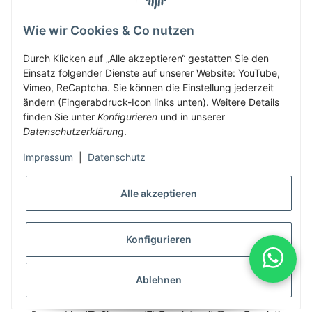
Wie wir Cookies & Co nutzen
Herbis Anglerladen
Inh.Herbert Schinnerl
Durch Klicken auf „Alle akzeptieren“ gestatten Sie den
Einsatz folgender Dienste auf unserer Website: YouTube,
Kirchdorf am Inn 5
Vimeo, ReCaptcha. Sie können die Einstellung jederzeit
4982 Kirchdorf am Inn
ändern (Fingerabdruck-Icon links unten). Weitere Details
info@herbis-anglerladen.at
finden Sie unter
Konfigurieren
und in unserer
Datenschutzerklärung
.
Impressum
|
Datenschutz
Alle akzeptieren
* Alle Preise inkl. gesetzlicher USt., zzgl.
Versand
Konfigurieren
Alle Preise inklusive gesetzlicher Mwst., exklusive Versand- &
Servicekosten
Ablehnen
© Herbis Anglerladen seit 2016
•
Besucherzähler: 2006361