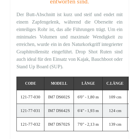
entworfen sind.
Der Butt-Abschnitt ist kurz und steif und endet mit
einem Zapfengelenk, während die Oberseite ein
einteiliges Rohr ist, das alle Führungen trägt. Um ein
minimales Volumen und maximale Wendigkeit zu
erreichen, wurde ein in den Naturkorkgriff integrierter
Graphitrollensitz eingeführt. Drop Shot Ruten sind
auch ideal für den Einsatz von Kajak, Bauchboot oder
Stand Up Board (SUP).
CODE
MODELL
LÄNGE
C.LÄNGE
ABS
121-77-030
IM7 DS602S
6'0" - 1,80 m
109 cm
121-77-031
IM7 DS642S
6'4" - 1,93 m
124 cm
121-77-032
IM7 DS702S
7'0" - 2,13 m
139 cm