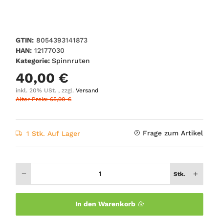
GTIN:
8054393141873
HAN:
12177030
Kategorie:
Spinnruten
40,00 €
inkl. 20% USt. , zzgl.
Versand
Alter Preis: 65,90 €
Frage zum Artikel
1 Stk. Auf Lager
Stk.
In den Warenkorb