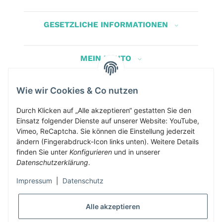
GESETZLICHE INFORMATIONEN
MEIN KONTO
Wie wir Cookies & Co nutzen
Herbis Anglerladen
Inh.Herbert Schinnerl
Durch Klicken auf „Alle akzeptieren“ gestatten Sie den
Einsatz folgender Dienste auf unserer Website: YouTube,
Kirchdorf am Inn 5
Vimeo, ReCaptcha. Sie können die Einstellung jederzeit
4982 Kirchdorf am Inn
ändern (Fingerabdruck-Icon links unten). Weitere Details
info@herbis-anglerladen.at
finden Sie unter
Konfigurieren
und in unserer
Datenschutzerklärung
.
Impressum
|
Datenschutz
Alle akzeptieren