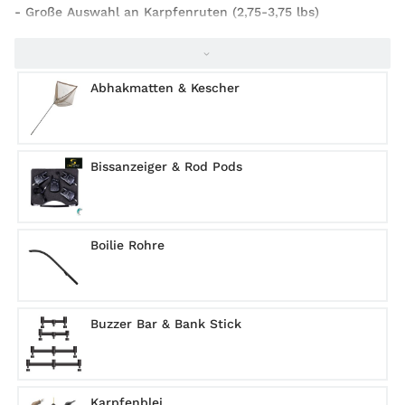
- Große Auswahl an Karpfenruten (2,75-3,75 lbs)
- Hochwertige Freilaufrollen
- Komplettes Terminal Tackle von A-Z
-
Abhakmatten & Kescher
Persönliche Beratung durch erfahrene Karpfenangler
- Schneller Versand oder Abholung im Shop
Bissanzeiger & Rod Pods
Boilie Rohre
Buzzer Bar & Bank Stick
Karpfenblei