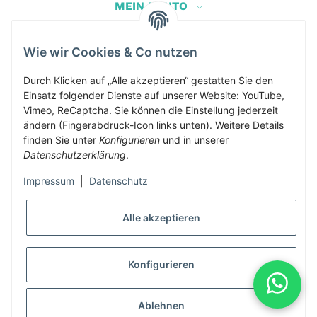
MEIN KONTO
Wie wir Cookies & Co nutzen
Herbis Anglerladen
Inh.Herbert Schinnerl
Durch Klicken auf „Alle akzeptieren“ gestatten Sie den
Einsatz folgender Dienste auf unserer Website: YouTube,
Kirchdorf am Inn 5
Vimeo, ReCaptcha. Sie können die Einstellung jederzeit
4982 Kirchdorf am Inn
ändern (Fingerabdruck-Icon links unten). Weitere Details
info@herbis-anglerladen.at
finden Sie unter
Konfigurieren
und in unserer
Datenschutzerklärung
.
Impressum
|
Datenschutz
Alle akzeptieren
* Alle Preise inkl. gesetzlicher USt., zzgl.
Versand
Konfigurieren
Alle Preise inklusive gesetzlicher Mwst., exklusive Versand- &
Servicekosten
Ablehnen