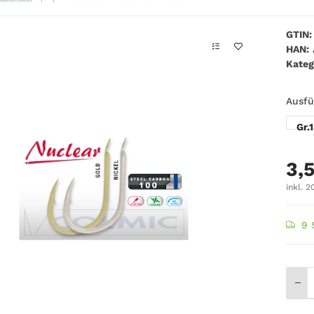
GTIN:
HAN:
Kateg
Ausf
Gr.
3,
inkl. 2
9 