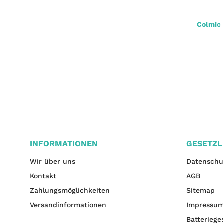
Colmic Spot Shock 0,26-0,57mm 10x15m
Colmic 
22,90 €
*
INFORMATIONEN
GESETZL
Wir über uns
Datenschu
Kontakt
AGB
Zahlungsmöglichkeiten
Sitemap
Versandinformationen
Impressu
Batteriege