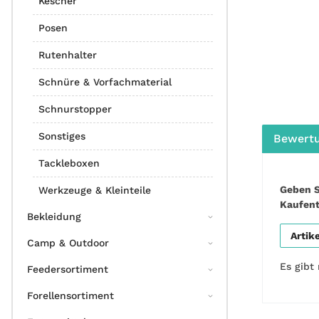
Kescher
Posen
Rutenhalter
Schnüre & Vorfachmaterial
Schnurstopper
Sonstiges
Bewert
Tackleboxen
Geben S
Werkzeuge & Kleinteile
Kaufen
Bekleidung
Artik
Camp & Outdoor
Es gibt
Feedersortiment
Forellensortiment