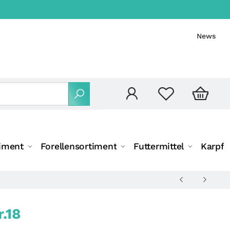
News
iment
Forellensortiment
Futtermittel
Karpfe
.18