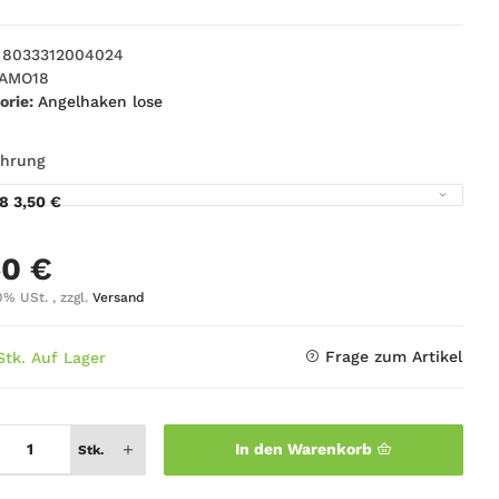
8033312004024
AMO18
orie:
Angelhaken lose
ührung
18
3,50 €
50 €
0% USt. , zzgl.
Versand
Frage zum Artikel
Stk. Auf Lager
In den Warenkorb
Stk.