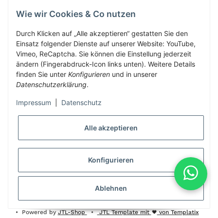
Wie wir Cookies & Co nutzen
Herbis Anglerladen
Inh.Herbert Schinnerl
Durch Klicken auf „Alle akzeptieren“ gestatten Sie den
Einsatz folgender Dienste auf unserer Website: YouTube,
Kirchdorf am Inn 5
Vimeo, ReCaptcha. Sie können die Einstellung jederzeit
4982 Kirchdorf am Inn
ändern (Fingerabdruck-Icon links unten). Weitere Details
info@herbis-anglerladen.at
finden Sie unter
Konfigurieren
und in unserer
Datenschutzerklärung
.
Impressum
|
Datenschutz
Alle akzeptieren
* Alle Preise inkl. gesetzlicher USt., zzgl.
Versand
Konfigurieren
Alle Preise inklusive gesetzlicher Mwst., exklusive Versand- &
Servicekosten
Ablehnen
© Herbis Anglerladen seit 2016
•
Besucherzähler: 1994766
•
Powered by
JTL-Shop
•
JTL Template mit
von Templatix