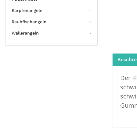
Karpfenangeln
Raubfischangeln
Wallerangeln
Beschre
Der F
schwi
schwi
Gummi