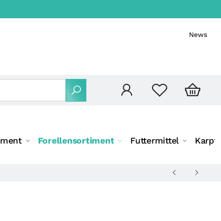
News
iment
Forellensortiment
Futtermittel
Karpf