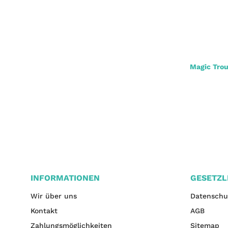
Balzer Posen Adapter L
Magic Tro
1,20 €
*
INFORMATIONEN
GESETZL
Wir über uns
Datenschu
Kontakt
AGB
Zahlungsmöglichkeiten
Sitemap