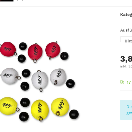
Kateg
Ausf
Bit
3,
inkl. 2
17
x
Di
ge