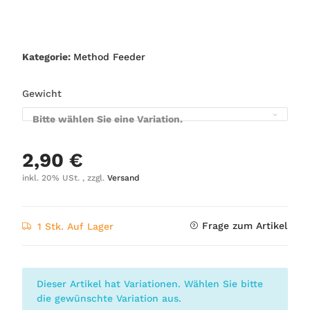
Kategorie:
Method Feeder
Gewicht
Bitte wählen Sie eine Variation.
2,90 €
inkl. 20% USt. , zzgl.
Versand
Frage zum Artikel
1 Stk. Auf Lager
x
Dieser Artikel hat Variationen. Wählen Sie bitte
die gewünschte Variation aus.