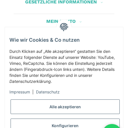
GESETZLICHE INFORMATIONEN
MEIN KONTO
Wie wir Cookies & Co nutzen
Herbis Anglerladen
Inh.Herbert Schinnerl
Durch Klicken auf „Alle akzeptieren“ gestatten Sie den
Einsatz folgender Dienste auf unserer Website: YouTube,
Kirchdorf am Inn 5
Vimeo, ReCaptcha. Sie können die Einstellung jederzeit
4982 Kirchdorf am Inn
ändern (Fingerabdruck-Icon links unten). Weitere Details
info@herbis-anglerladen.at
finden Sie unter
Konfigurieren
und in unserer
Datenschutzerklärung
.
Impressum
|
Datenschutz
Alle akzeptieren
* Alle Preise inkl. gesetzlicher USt., zzgl.
Versand
Konfigurieren
Alle Preise inklusive gesetzlicher Mwst., exklusive Versand- &