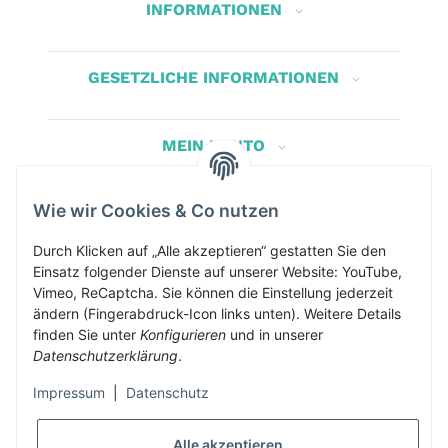
INFORMATIONEN
GESETZLICHE INFORMATIONEN
MEIN KONTO
Wie wir Cookies & Co nutzen
Herbis Anglerladen
Inh.Herbert Schinnerl
Durch Klicken auf „Alle akzeptieren“ gestatten Sie den
Einsatz folgender Dienste auf unserer Website: YouTube,
Kirchdorf am Inn 5
Vimeo, ReCaptcha. Sie können die Einstellung jederzeit
4982 Kirchdorf am Inn
ändern (Fingerabdruck-Icon links unten). Weitere Details
info@herbis-anglerladen.at
finden Sie unter
Konfigurieren
und in unserer
Datenschutzerklärung
.
Impressum
|
Datenschutz
Alle akzeptieren