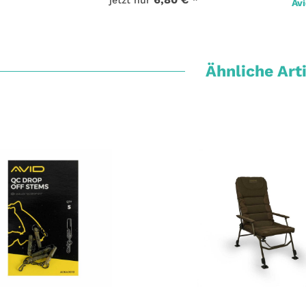
jetzt nur
Avi
Ähnliche Art