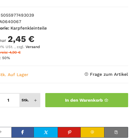
5055977493039
A0640067
orie:
Karpfenkleinteile
2,45 €
 nur
0% USt. , zzgl.
Versand
reis: 4,90 €
t:
50%
Frage zum Artikel
Stk. Auf Lager
In den Warenkorb
Stk.