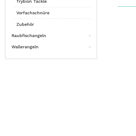
Trybion Tackle
Vorfachschnüre
Zubehör
Raubfischangeln
Wallerangeln