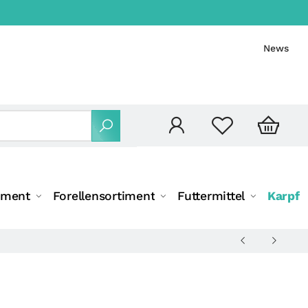
News
iment
Forellensortiment
Futtermittel
Karpfe