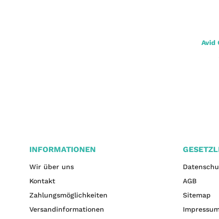
Avid Carp Armorok Snag Hook 10 St.
Avid
2,60 €
*
jetzt nur
INFORMATIONEN
GESETZL
Wir über uns
Datenschu
Kontakt
AGB
Zahlungsmöglichkeiten
Sitemap
Versandinformationen
Impressu