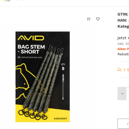
GTIN:
HAN:
Kateg
jetzt
inkl. 2
Alter P
Rabat
1 