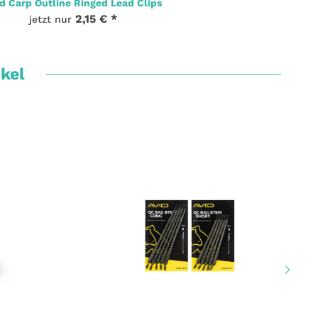
d Carp Outline Ringed Lead Clips
2,15 €
*
jetzt nur
ikel