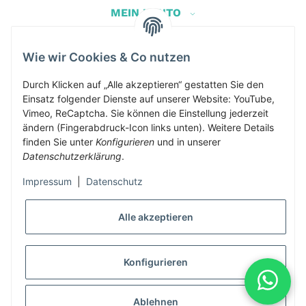
MEIN KONTO
Wie wir Cookies & Co nutzen
Herbis Anglerladen
Inh.Herbert Schinnerl
Durch Klicken auf „Alle akzeptieren“ gestatten Sie den
Einsatz folgender Dienste auf unserer Website: YouTube,
Kirchdorf am Inn 5
Vimeo, ReCaptcha. Sie können die Einstellung jederzeit
4982 Kirchdorf am Inn
ändern (Fingerabdruck-Icon links unten). Weitere Details
info@herbis-anglerladen.at
finden Sie unter
Konfigurieren
und in unserer
Datenschutzerklärung
.
Impressum
|
Datenschutz
Alle akzeptieren
* Alle Preise inkl. gesetzlicher USt., zzgl.
Versand
Konfigurieren
Alle Preise inklusive gesetzlicher Mwst., exklusive Versand- &
Servicekosten
Ablehnen