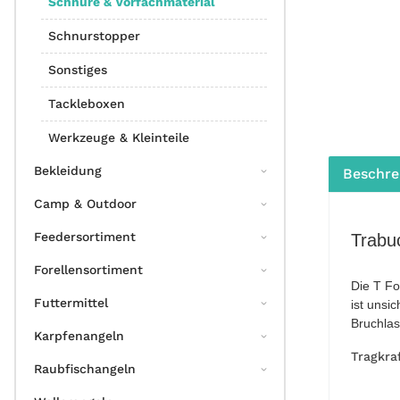
Schnüre & Vorfachmaterial
Schnurstopper
Sonstiges
Tackleboxen
Werkzeuge & Kleinteile
Bekleidung
Beschre
Camp & Outdoor
Feedersortiment
Trabu
Forellensortiment
Die T Fo
Futtermittel
ist unsi
Bruchlas
Karpfenangeln
Tragkra
Raubfischangeln