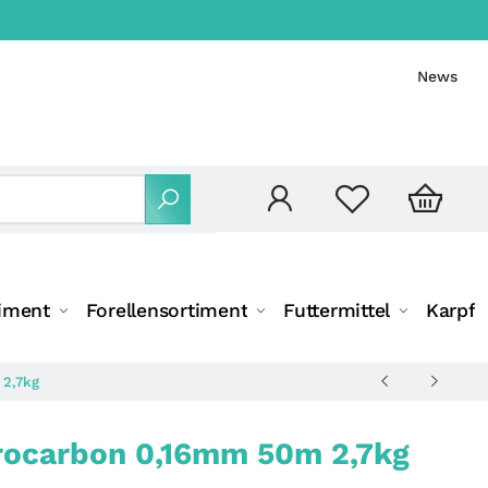
News
iment
Forellensortiment
Futtermittel
Karpfe
 2,7kg
rocarbon 0,16mm 50m 2,7kg