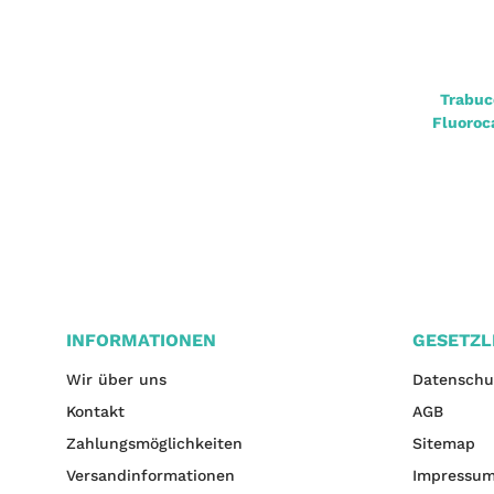
Jackson Ready-to-Fish Fluoro Leader
Trabuc
Zander 0,40mm 9kg 40cm 2 Stück
Fluoroc
4,13 €
*
jetzt nur
INFORMATIONEN
GESETZL
Wir über uns
Datenschu
Kontakt
AGB
Zahlungsmöglichkeiten
Sitemap
Versandinformationen
Impressu