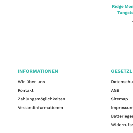
Ridge Monkey Connexion Curve Kickers S
Ridge Mon
Weed Green S 10St. Gr.6-8
Tungst
2,55 €
*
jetzt nur
INFORMATIONEN
GESETZL
Wir über uns
Datenschu
Kontakt
AGB
Zahlungsmöglichkeiten
Sitemap
Versandinformationen
Impressu
Batteriege
Widerrufs