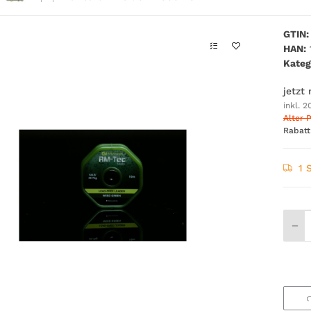
GTIN:
HAN:
Kateg
jetzt
inkl. 2
Alter P
Rabat
1 