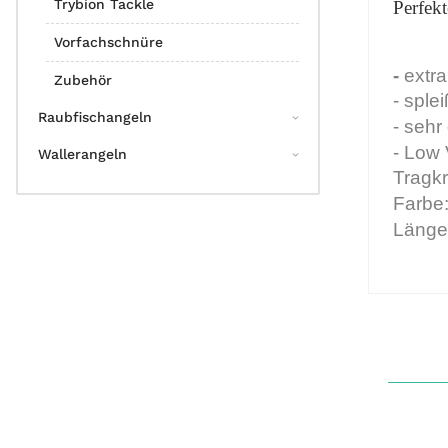
Trybion Tackle
Perfekt
Vorfachschnüre
-
extr
Zubehör
- spl
Raubfischangeln
- sehr
- Low 
Wallerangeln
Tragkr
Farbe
Länge