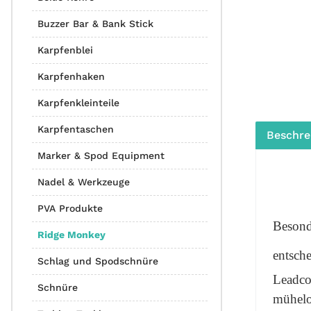
Buzzer Bar & Bank Stick
Karpfenblei
Karpfenhaken
Karpfenkleinteile
Karpfentaschen
Beschre
Marker & Spod Equipment
Nadel & Werkzeuge
PVA Produkte
Besonde
Ridge Monkey
entsche
Schlag und Spodschnüre
Leadcor
Schnüre
mühelo