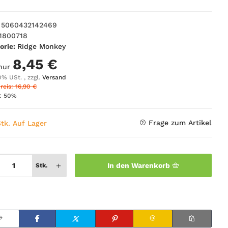
5060432142469
1800718
orie:
Ridge Monkey
8,45 €
 nur
0% USt. , zzgl.
Versand
reis: 16,90 €
t:
50%
Frage zum Artikel
Stk. Auf Lager
In den Warenkorb
Stk.