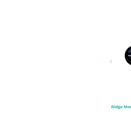
Prologic Quick Relase Connector S 3St.
Ridge Mo
8,90 €
*