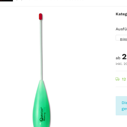
Kateg
Ausf
Bit
2
ab
inkl. 2
12
x
Di
ge