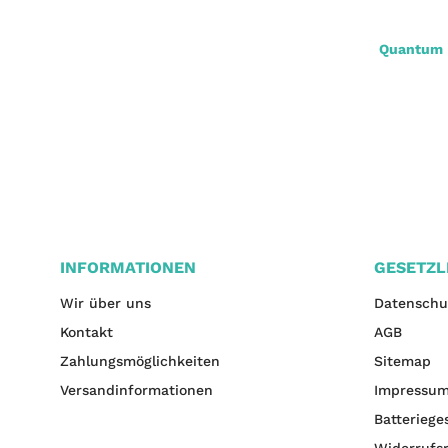
Magic Trout Posenwirbel Schaum 10mm
Quantum M
2,60 €
*
INFORMATIONEN
GESETZL
Wir über uns
Datenschu
Kontakt
AGB
Zahlungsmöglichkeiten
Sitemap
Versandinformationen
Impressu
Batteriege