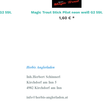
G2 5St.
Magic Trout Stick Pilot neon weiß G2 5St.
1,60 €
*
Herbis Anglerladen
Inh.Herbert Schinnerl
Kirchdorf am Inn 5
4982 Kirchdorf am Inn
info@herbis-anglerladen.at