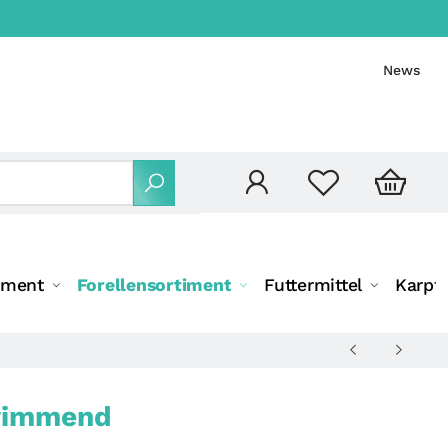
News
iment
Forellensortiment
Futtermittel
Karpf
hwimmend