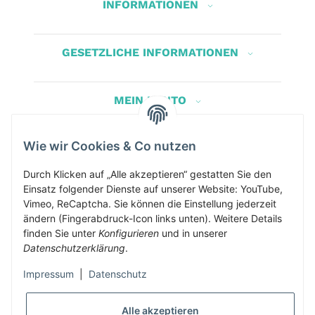
INFORMATIONEN
GESETZLICHE INFORMATIONEN
MEIN KONTO
Wie wir Cookies & Co nutzen
Herbis Anglerladen
Inh.Herbert Schinnerl
Durch Klicken auf „Alle akzeptieren“ gestatten Sie den
Einsatz folgender Dienste auf unserer Website: YouTube,
Kirchdorf am Inn 5
Vimeo, ReCaptcha. Sie können die Einstellung jederzeit
4982 Kirchdorf am Inn
ändern (Fingerabdruck-Icon links unten). Weitere Details
info@herbis-anglerladen.at
finden Sie unter
Konfigurieren
und in unserer
Datenschutzerklärung
.
Impressum
|
Datenschutz
Alle akzeptieren