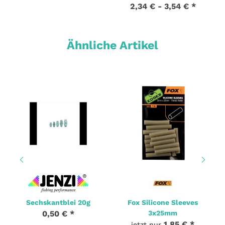
2,34 € -
3,54 €
*
Ähnliche Artikel
Sechskantblei 20g
Fox Silicone Sleeves
0,50 €
*
3x25mm
1,85 €
*
jetzt nur