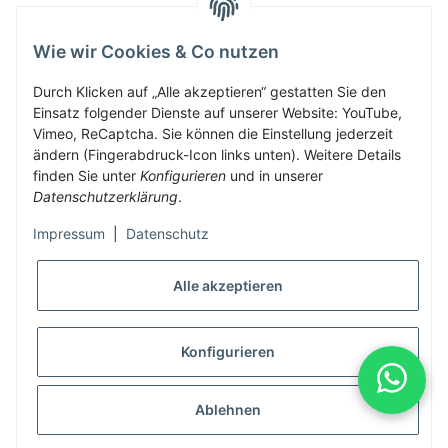
Wie wir Cookies & Co nutzen
Herbis Anglerladen
Inh.Herbert Schinnerl
Durch Klicken auf „Alle akzeptieren“ gestatten Sie den
Einsatz folgender Dienste auf unserer Website: YouTube,
Kirchdorf am Inn 5
Vimeo, ReCaptcha. Sie können die Einstellung jederzeit
4982 Kirchdorf am Inn
ändern (Fingerabdruck-Icon links unten). Weitere Details
info@herbis-anglerladen.at
finden Sie unter
Konfigurieren
und in unserer
Datenschutzerklärung
.
Impressum
|
Datenschutz
Alle akzeptieren
* Alle Preise inkl. gesetzlicher USt., zzgl.
Versand
Konfigurieren
Alle Preise inklusive gesetzlicher Mwst., exklusive Versand- &
Servicekosten
Ablehnen
© Herbis Anglerladen seit 2016
•
Besucherzähler: 2014159