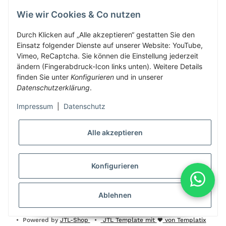
Wie wir Cookies & Co nutzen
Herbis Anglerladen
Inh.Herbert Schinnerl
Durch Klicken auf „Alle akzeptieren“ gestatten Sie den
Einsatz folgender Dienste auf unserer Website: YouTube,
Kirchdorf am Inn 5
Vimeo, ReCaptcha. Sie können die Einstellung jederzeit
4982 Kirchdorf am Inn
ändern (Fingerabdruck-Icon links unten). Weitere Details
info@herbis-anglerladen.at
finden Sie unter
Konfigurieren
und in unserer
Datenschutzerklärung
.
Impressum
|
Datenschutz
Alle akzeptieren
* Alle Preise inkl. gesetzlicher USt., zzgl.
Versand
Konfigurieren
Alle Preise inklusive gesetzlicher Mwst., exklusive Versand- &
Servicekosten
Ablehnen
© Herbis Anglerladen seit 2016
•
Besucherzähler: 2007076
•
Powered by
JTL-Shop
•
JTL Template mit
von Templatix