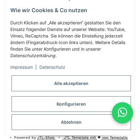
Wie wir Cookies & Co nutzen
Herbis Anglerladen
Inh.Herbert Schinnerl
Durch Klicken auf „Alle akzeptieren“ gestatten Sie den
Einsatz folgender Dienste auf unserer Website: YouTube,
Kirchdorf am Inn 5
Vimeo, ReCaptcha. Sie können die Einstellung jederzeit
4982 Kirchdorf am Inn
ändern (Fingerabdruck-Icon links unten). Weitere Details
info@herbis-anglerladen.at
finden Sie unter
Konfigurieren
und in unserer
Datenschutzerklärung
.
Impressum
|
Datenschutz
Alle akzeptieren
* Alle Preise inkl. gesetzlicher USt., zzgl.
Versand
Konfigurieren
Alle Preise inklusive gesetzlicher Mwst., exklusive Versand- &
Servicekosten
Ablehnen
© Herbis Anglerladen seit 2016
•
Besucherzähler: 1988553
•
Powered by
JTL-Shop
•
JTL Template mit
von Templatix