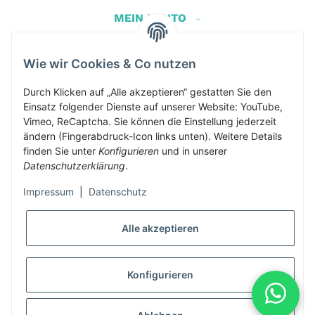
MEIN KONTO
Wie wir Cookies & Co nutzen
Herbis Anglerladen
Inh.Herbert Schinnerl
Durch Klicken auf „Alle akzeptieren“ gestatten Sie den
Einsatz folgender Dienste auf unserer Website: YouTube,
Kirchdorf am Inn 5
Vimeo, ReCaptcha. Sie können die Einstellung jederzeit
4982 Kirchdorf am Inn
ändern (Fingerabdruck-Icon links unten). Weitere Details
info@herbis-anglerladen.at
finden Sie unter
Konfigurieren
und in unserer
Datenschutzerklärung
.
Impressum
|
Datenschutz
Alle akzeptieren
* Alle Preise inkl. gesetzlicher USt., zzgl.
Versand
Konfigurieren
Alle Preise inklusive gesetzlicher Mwst., exklusive Versand- &
Servicekosten