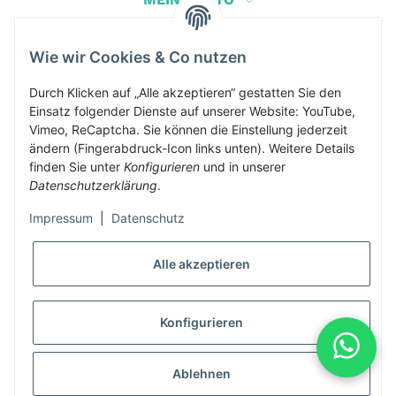
Wie wir Cookies & Co nutzen
Herbis Anglerladen
Inh.Herbert Schinnerl
Durch Klicken auf „Alle akzeptieren“ gestatten Sie den
Einsatz folgender Dienste auf unserer Website: YouTube,
Kirchdorf am Inn 5
Vimeo, ReCaptcha. Sie können die Einstellung jederzeit
4982 Kirchdorf am Inn
ändern (Fingerabdruck-Icon links unten). Weitere Details
info@herbis-anglerladen.at
finden Sie unter
Konfigurieren
und in unserer
Datenschutzerklärung
.
Impressum
|
Datenschutz
Alle akzeptieren
* Alle Preise inkl. gesetzlicher USt., zzgl.
Versand
Konfigurieren
Alle Preise inklusive gesetzlicher Mwst., exklusive Versand- &
Servicekosten
Ablehnen