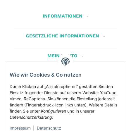
INFORMATIONEN
GESETZLICHE INFORMATIONEN
MEIN KONTO
Wie wir Cookies & Co nutzen
Herbis Anglerladen
Inh.Herbert Schinnerl
Durch Klicken auf „Alle akzeptieren“ gestatten Sie den
Einsatz folgender Dienste auf unserer Website: YouTube,
Kirchdorf am Inn 5
Vimeo, ReCaptcha. Sie können die Einstellung jederzeit
4982 Kirchdorf am Inn
ändern (Fingerabdruck-Icon links unten). Weitere Details
info@herbis-anglerladen.at
finden Sie unter
Konfigurieren
und in unserer
Datenschutzerklärung
.
Impressum
|
Datenschutz