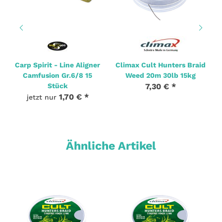
Carp Spirit - Line Aligner
Climax Cult Hunters Braid
Camfusion Gr.6/8 15
Weed 20m 30lb 15kg
Stück
7,30 €
*
1,70 €
*
jetzt nur
Ähnliche Artikel