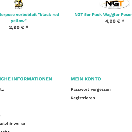
erpose vorbebleit "black red
NGT 5er Pack Waggler Posen
yellow"
4,90 €
*
2,90 €
*
ICHE INFORMATIONEN
MEIN KONTO
tz
Passwort vergessen
Registrieren
m
setzhinweise