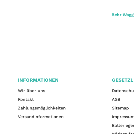
Ridge Monkey Marka Float Kit L
Behr Waggl
16,95 €
*
INFORMATIONEN
GESETZL
Wir über uns
Datenschu
Kontakt
AGB
Zahlungsmöglichkeiten
Sitemap
Versandinformationen
Impressu
Batteriege