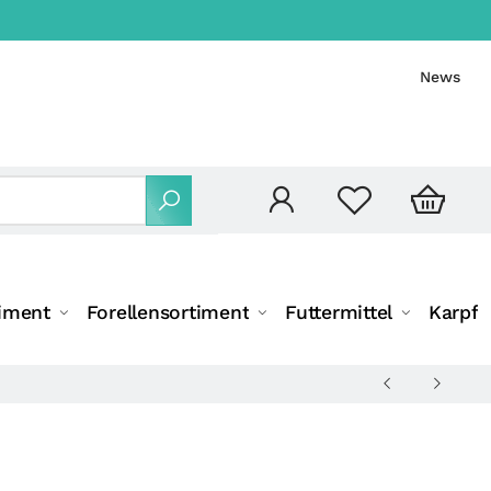
News
iment
Forellensortiment
Futtermittel
Karpfe