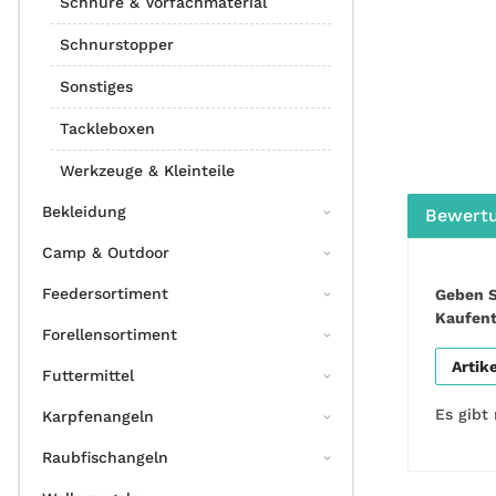
Schnüre & Vorfachmaterial
Schnurstopper
Sonstiges
Tackleboxen
Werkzeuge & Kleinteile
Bekleidung
Bewert
Camp & Outdoor
Feedersortiment
Geben S
Kaufen
Forellensortiment
Artik
Futtermittel
Es gibt
Karpfenangeln
Raubfischangeln