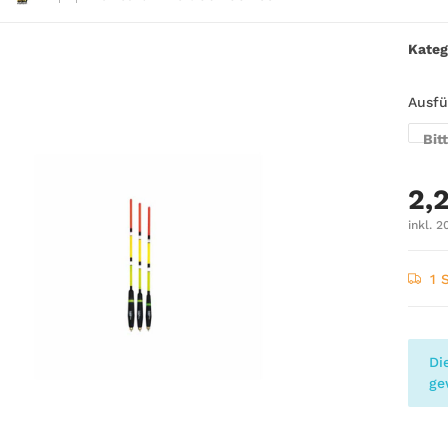
Kateg
Ausf
Bit
2,
inkl. 2
1 
x
Di
ge