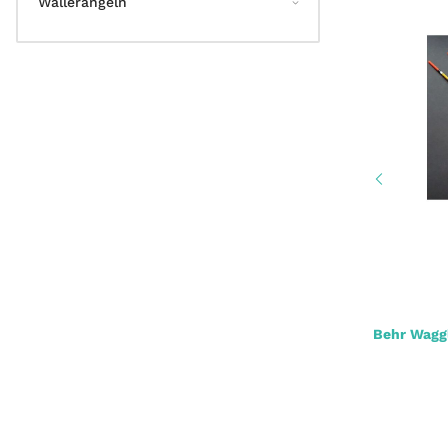
Wallerangeln
Iron Trout T-Weight Float Set
Behr Waggl
4,70 € -
5,20 €
*