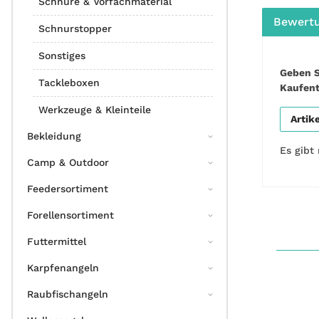
Schnüre & Vorfachmaterial
Bewert
Schnurstopper
Sonstiges
Geben S
Tackleboxen
Kaufen
Werkzeuge & Kleinteile
Artik
Bekleidung
Es gibt
Camp & Outdoor
Feedersortiment
Forellensortiment
Futtermittel
Karpfenangeln
Raubfischangeln