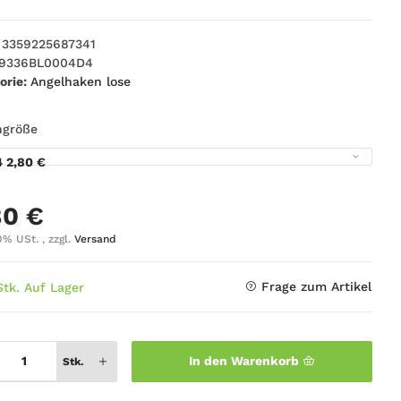
3359225687341
9336BL0004D4
orie:
Angelhaken lose
ngröße
4
2,80 €
80 €
0% USt. , zzgl.
Versand
Frage zum Artikel
Stk. Auf Lager
In den Warenkorb
Stk.