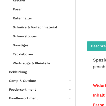
Kescher
Posen
Rutenhalter
Schnüre & Vorfachmaterial
Schnurstopper
Sonstiges
Beschre
Tackleboxen
Spezi
Werkzeuge & Kleinteile
gesch
Bekleidung
Camp & Outdoor
Wider
Feedersortiment
Inhalt
Forellensortiment
Farbe 