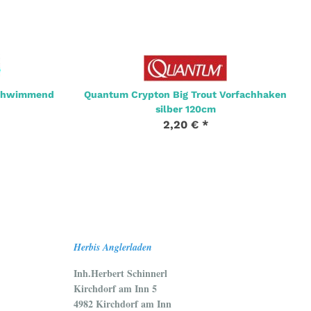
 schwimmend
Quantum Crypton Big Trout Vorfachhaken
silber 120cm
2,20 €
*
Herbis Anglerladen
Inh.Herbert Schinnerl
Kirchdorf am Inn 5
4982 Kirchdorf am Inn