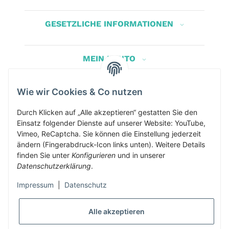
GESETZLICHE INFORMATIONEN
MEIN KONTO
Wie wir Cookies & Co nutzen
Herbis Anglerladen
Inh.Herbert Schinnerl
Durch Klicken auf „Alle akzeptieren“ gestatten Sie den
Einsatz folgender Dienste auf unserer Website: YouTube,
Kirchdorf am Inn 5
Vimeo, ReCaptcha. Sie können die Einstellung jederzeit
4982 Kirchdorf am Inn
ändern (Fingerabdruck-Icon links unten). Weitere Details
info@herbis-anglerladen.at
finden Sie unter
Konfigurieren
und in unserer
Datenschutzerklärung
.
Impressum
|
Datenschutz
Alle akzeptieren