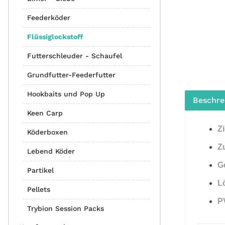
Feederköder
Flüssiglockstoff
Futterschleuder - Schaufel
Grundfutter-Feederfutter
Hookbaits und Pop Up
Beschre
Keen Carp
Z
Köderboxen
Z
Lebend Köder
G
Partikel
Lö
Pellets
P
Trybion Session Packs