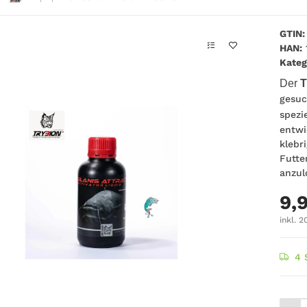
GTIN:
HAN:
Kateg
Der
T
gesuc
spezi
entwi
klebr
Futte
anzul
9,
inkl. 2
4 