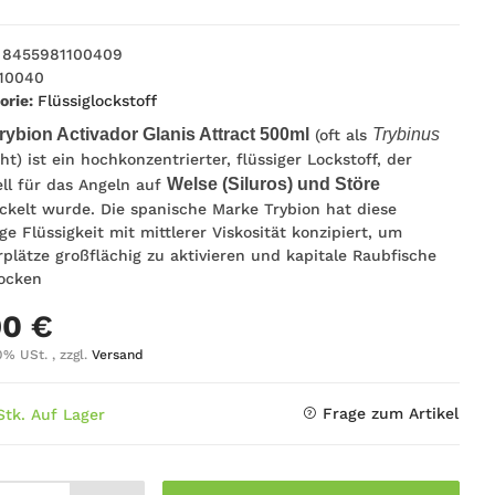
8455981100409
10040
orie:
Flüssiglockstoff
rybion Activador Glanis Attract 500ml
Trybinus
(oft als
ht) ist ein hochkonzentrierter, flüssiger Lockstoff, der
Welse (Siluros) und Störe
ell für das Angeln auf
ckelt wurde. Die spanische Marke Trybion hat diese
ige Flüssigkeit mit mittlerer Viskosität konzipiert, um
rplätze großflächig zu aktivieren und kapitale Raubfische
ocken
90 €
0% USt. , zzgl.
Versand
Frage zum Artikel
Stk. Auf Lager