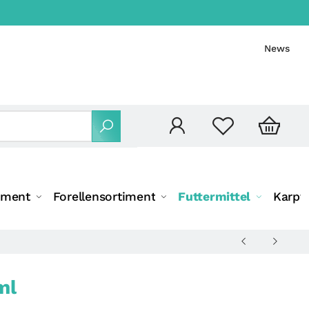
News
iment
Forellensortiment
Futtermittel
Karpf
ml