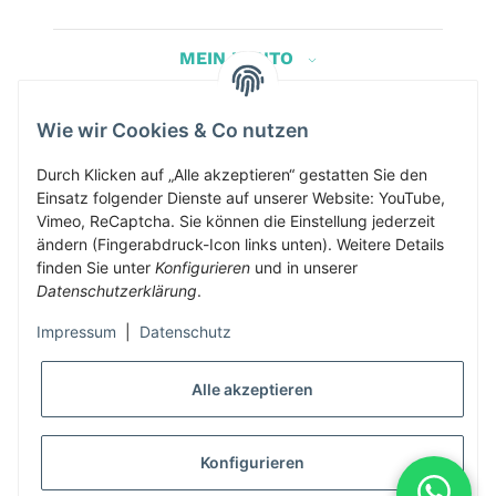
MEIN KONTO
Wie wir Cookies & Co nutzen
Herbis Anglerladen
Inh.Herbert Schinnerl
Durch Klicken auf „Alle akzeptieren“ gestatten Sie den
Einsatz folgender Dienste auf unserer Website: YouTube,
Kirchdorf am Inn 5
Vimeo, ReCaptcha. Sie können die Einstellung jederzeit
4982 Kirchdorf am Inn
ändern (Fingerabdruck-Icon links unten). Weitere Details
info@herbis-anglerladen.at
finden Sie unter
Konfigurieren
und in unserer
Datenschutzerklärung
.
Impressum
|
Datenschutz
Alle akzeptieren
* Alle Preise inkl. gesetzlicher USt., zzgl.
Versand
Konfigurieren
Alle Preise inklusive gesetzlicher Mwst., exklusive Versand- &
Servicekosten