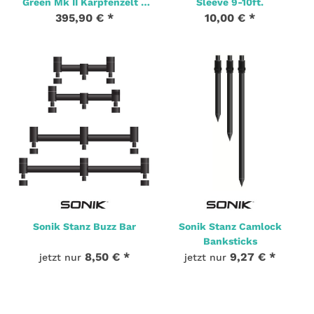
Green Mk II Karpfenzelt +
Sleeve 9-10ft.
Bodenplane
395,90 €
*
10,00 €
*
1 Stk. Auf Lager
1 Stk. Auf Lager
Sonik Stanz Buzz Bar
Sonik Stanz Camlock
Banksticks
8,50 €
*
9,27 €
*
jetzt nur
jetzt nur
5 Stk. Auf Lager
1 Stk. Auf Lager