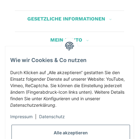
GESETZLICHE INFORMATIONEN
MEIN KONTO
Wie wir Cookies & Co nutzen
Herbis Anglerladen
Inh.Herbert Schinnerl
Durch Klicken auf „Alle akzeptieren“ gestatten Sie den
Einsatz folgender Dienste auf unserer Website: YouTube,
Kirchdorf am Inn 5
Vimeo, ReCaptcha. Sie können die Einstellung jederzeit
4982 Kirchdorf am Inn
ändern (Fingerabdruck-Icon links unten). Weitere Details
info@herbis-anglerladen.at
finden Sie unter
Konfigurieren
und in unserer
Datenschutzerklärung
.
Impressum
|
Datenschutz
Alle akzeptieren