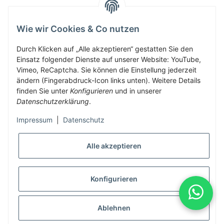
Wie wir Cookies & Co nutzen
Herbis Anglerladen
Inh.Herbert Schinnerl
Durch Klicken auf „Alle akzeptieren“ gestatten Sie den
Einsatz folgender Dienste auf unserer Website: YouTube,
Kirchdorf am Inn 5
Vimeo, ReCaptcha. Sie können die Einstellung jederzeit
4982 Kirchdorf am Inn
ändern (Fingerabdruck-Icon links unten). Weitere Details
info@herbis-anglerladen.at
finden Sie unter
Konfigurieren
und in unserer
Datenschutzerklärung
.
Impressum
|
Datenschutz
Alle akzeptieren
* Alle Preise inkl. gesetzlicher USt., zzgl.
Versand
Konfigurieren
Alle Preise inklusive gesetzlicher Mwst., exklusive Versand- &
Servicekosten
Ablehnen
© Herbis Anglerladen seit 2016
•
Besucherzähler: 2015812