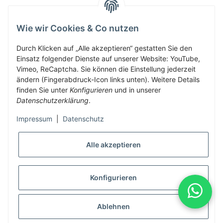
Wie wir Cookies & Co nutzen
Herbis Anglerladen
Inh.Herbert Schinnerl
Durch Klicken auf „Alle akzeptieren“ gestatten Sie den
Einsatz folgender Dienste auf unserer Website: YouTube,
Kirchdorf am Inn 5
Vimeo, ReCaptcha. Sie können die Einstellung jederzeit
4982 Kirchdorf am Inn
ändern (Fingerabdruck-Icon links unten). Weitere Details
info@herbis-anglerladen.at
finden Sie unter
Konfigurieren
und in unserer
Datenschutzerklärung
.
Impressum
|
Datenschutz
Alle akzeptieren
* Alle Preise inkl. gesetzlicher USt., zzgl.
Versand
Konfigurieren
Alle Preise inklusive gesetzlicher Mwst., exklusive Versand- &
Servicekosten
Ablehnen
© Herbis Anglerladen seit 2016
•
Besucherzähler: 2023842