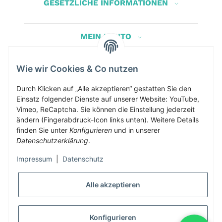
GESETZLICHE INFORMATIONEN
MEIN KONTO
Wie wir Cookies & Co nutzen
Herbis Anglerladen
Inh.Herbert Schinnerl
Durch Klicken auf „Alle akzeptieren“ gestatten Sie den
Einsatz folgender Dienste auf unserer Website: YouTube,
Kirchdorf am Inn 5
Vimeo, ReCaptcha. Sie können die Einstellung jederzeit
4982 Kirchdorf am Inn
ändern (Fingerabdruck-Icon links unten). Weitere Details
info@herbis-anglerladen.at
finden Sie unter
Konfigurieren
und in unserer
Datenschutzerklärung
.
Impressum
|
Datenschutz
Alle akzeptieren
* Alle Preise inkl. gesetzlicher USt., zzgl.
Versand
Konfigurieren
Alle Preise inklusive gesetzlicher Mwst., exklusive Versand- &