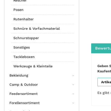
Kescher
Posen
Rutenhalter
Schnüre & Vorfachmaterial
Schnurstopper
Sonstiges
Bewert
Tackleboxen
Geben S
Werkzeuge & Kleinteile
Kaufen
Bekleidung
Artik
Camp & Outdoor
Es gibt
Feedersortiment
Forellensortiment