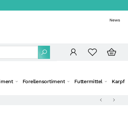
News
iment
Forellensortiment
Futtermittel
Karpfe