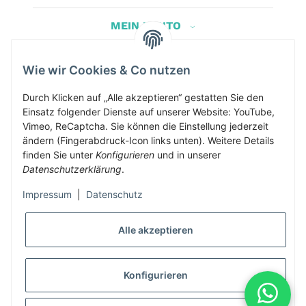
MEIN KONTO
Wie wir Cookies & Co nutzen
Herbis Anglerladen
Inh.Herbert Schinnerl
Durch Klicken auf „Alle akzeptieren“ gestatten Sie den
Einsatz folgender Dienste auf unserer Website: YouTube,
Kirchdorf am Inn 5
Vimeo, ReCaptcha. Sie können die Einstellung jederzeit
4982 Kirchdorf am Inn
ändern (Fingerabdruck-Icon links unten). Weitere Details
info@herbis-anglerladen.at
finden Sie unter
Konfigurieren
und in unserer
Datenschutzerklärung
.
Impressum
|
Datenschutz
Alle akzeptieren
* Alle Preise inkl. gesetzlicher USt., zzgl.
Versand
Konfigurieren
Alle Preise inklusive gesetzlicher Mwst., exklusive Versand- &
Servicekosten