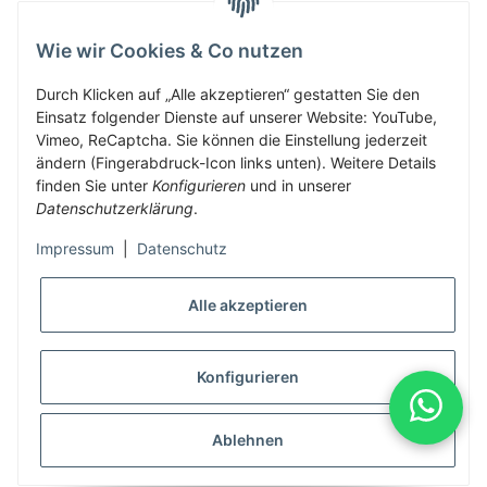
Wie wir Cookies & Co nutzen
Herbis Anglerladen
Inh.Herbert Schinnerl
Durch Klicken auf „Alle akzeptieren“ gestatten Sie den
Einsatz folgender Dienste auf unserer Website: YouTube,
Kirchdorf am Inn 5
Vimeo, ReCaptcha. Sie können die Einstellung jederzeit
4982 Kirchdorf am Inn
ändern (Fingerabdruck-Icon links unten). Weitere Details
info@herbis-anglerladen.at
finden Sie unter
Konfigurieren
und in unserer
Datenschutzerklärung
.
Impressum
|
Datenschutz
Alle akzeptieren
* Alle Preise inkl. gesetzlicher USt., zzgl.
Versand
Konfigurieren
Alle Preise inklusive gesetzlicher Mwst., exklusive Versand- &
Servicekosten
Ablehnen
© Herbis Anglerladen seit 2016
•
Besucherzähler: 1996124