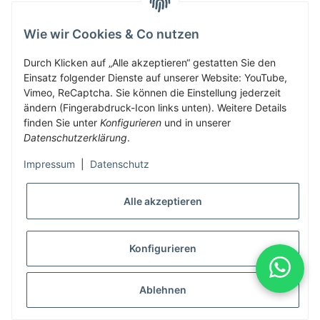
Wie wir Cookies & Co nutzen
Herbis Anglerladen
Inh.Herbert Schinnerl
Durch Klicken auf „Alle akzeptieren“ gestatten Sie den
Einsatz folgender Dienste auf unserer Website: YouTube,
Kirchdorf am Inn 5
Vimeo, ReCaptcha. Sie können die Einstellung jederzeit
4982 Kirchdorf am Inn
ändern (Fingerabdruck-Icon links unten). Weitere Details
info@herbis-anglerladen.at
finden Sie unter
Konfigurieren
und in unserer
Datenschutzerklärung
.
Impressum
|
Datenschutz
Alle akzeptieren
* Alle Preise inkl. gesetzlicher USt., zzgl.
Versand
Konfigurieren
Alle Preise inklusive gesetzlicher Mwst., exklusive Versand- &
Servicekosten
Ablehnen
© Herbis Anglerladen seit 2016
•
Besucherzähler: 1990116