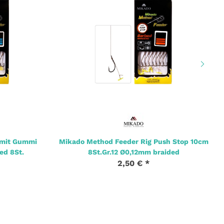
 mit Gummi
Mikado Method Feeder Rig Push Stop 10cm
ed 8St.
8St.Gr.12 Ø0,12mm braided
2,50 €
*