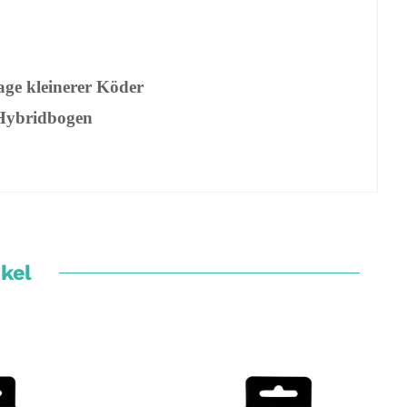
age kleinerer Köder
 Hybridbogen
ikel