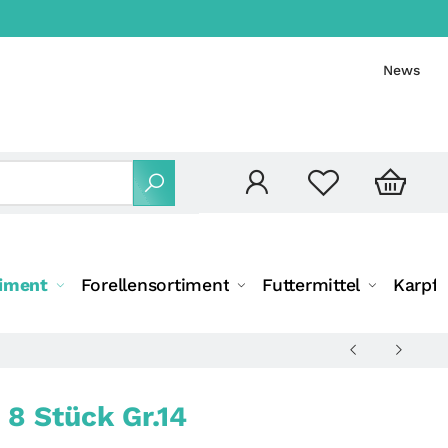
News
timent
Forellensortiment
Futtermittel
Karpf
 8 Stück Gr.14