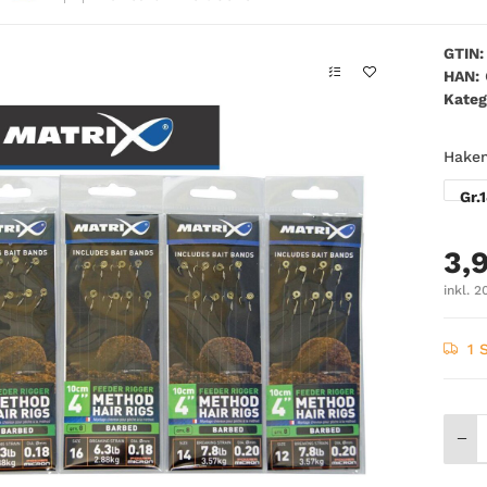
GTIN:
HAN:
Kateg
Hake
Gr.
3,
inkl. 2
1 