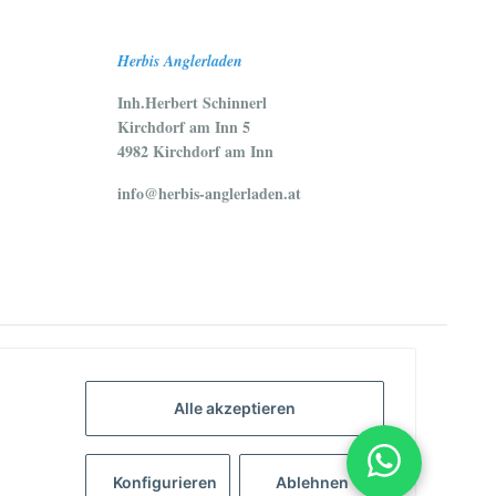
Herbis Anglerladen
Inh.Herbert Schinnerl
Kirchdorf am Inn 5
4982 Kirchdorf am Inn
info@herbis-anglerladen.at
Alle akzeptieren
Konfigurieren
Ablehnen