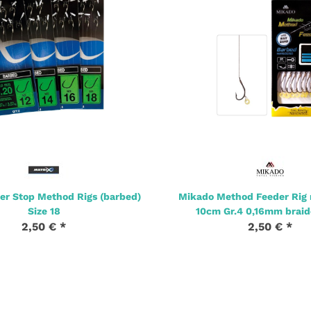
er Stop Method Rigs (barbed)
Mikado Method Feeder Rig
Size 18
10cm Gr.4 0,16mm braid
2,50 €
*
2,50 €
*