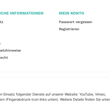
ICHE INFORMATIONEN
MEIN KONTO
tz
Passwort vergessen
Registrieren
m
setzhinweise
recht
den Einsatz folgender Dienste auf unserer Website: YouTube, Vimeo,
rn (Fingerabdruck-Icon links unten). Weitere Details finden Sie unter
* Alle Preise inkl. gesetzlicher USt., zzgl.
Versand
Alle Preise inklusive gesetzlicher Mwst., exklusive Versand- & Servicekosten