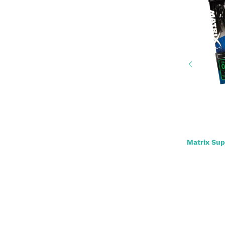
Bait Now Liquid VOO-DOO Fusion 50ml
4,70 €
*
k
Matrix Sup