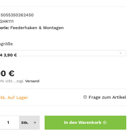
5055350262450
GHK111
orie:
Feederhaken & Montagen
ngröße
14
3,90 €
90 €
0% USt. , zzgl.
Versand
Frage zum Artikel
Stk. Auf Lager
In den Warenkorb
Stk.