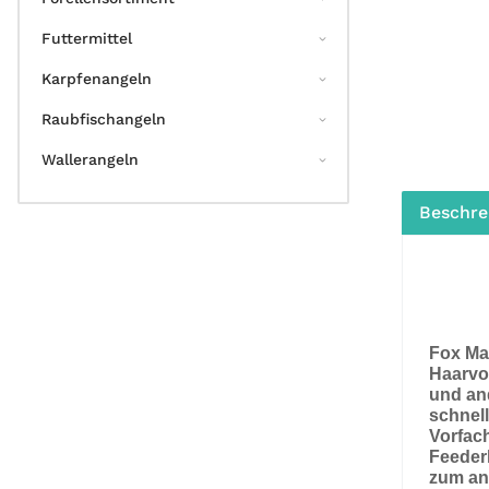
Futtermittel
Karpfenangeln
Raubfischangeln
Wallerangeln
Beschre
Fox Ma
Haarvo
und and
schnell
Vorfac
Feeder
zum and