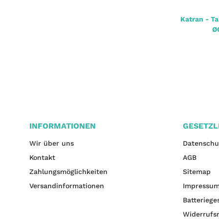
7
Avid Carp Extrimity HI-VIS Mono 1000m
Katran - T
15,90 €
*
Ø
INFORMATIONEN
GESETZL
Wir über uns
Datenschu
Kontakt
AGB
Zahlungsmöglichkeiten
Sitemap
Versandinformationen
Impressu
Batteriege
Widerrufs