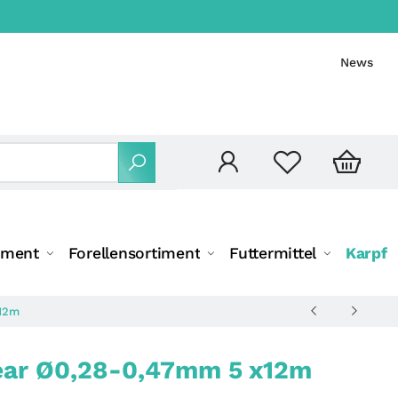
News
iment
Forellensortiment
Futtermittel
Karpfe
x12m
lear Ø0,28-0,47mm 5 x12m