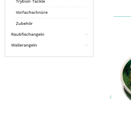
Trybion Tackle
Vorfachschnüre
Zubehör
Raubfischangeln
Wallerangeln