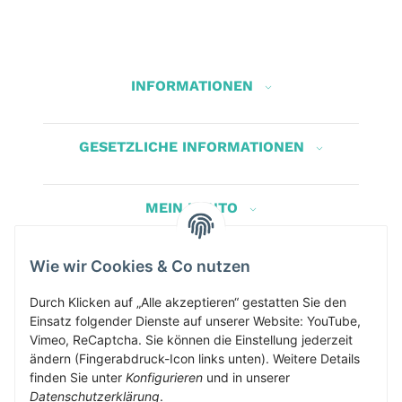
INFORMATIONEN
GESETZLICHE INFORMATIONEN
MEIN KONTO
Wie wir Cookies & Co nutzen
Herbis Anglerladen
Inh.Herbert Schinnerl
Durch Klicken auf „Alle akzeptieren“ gestatten Sie den
Einsatz folgender Dienste auf unserer Website: YouTube,
Kirchdorf am Inn 5
Vimeo, ReCaptcha. Sie können die Einstellung jederzeit
4982 Kirchdorf am Inn
ändern (Fingerabdruck-Icon links unten). Weitere Details
info@herbis-anglerladen.at
finden Sie unter
Konfigurieren
und in unserer
Datenschutzerklärung
.