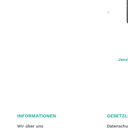
LMAB KØFI Good Vibe Fire Tiger 21g
Jenzi
8,90 €
*
INFORMATIONEN
GESETZL
Wir über uns
Datenschu