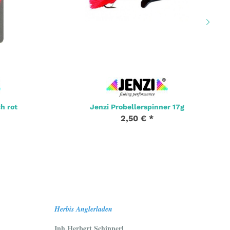
h rot
Jenzi Probellerspinner 17g
2,50 €
*
Herbis Anglerladen
Inh.Herbert Schinnerl