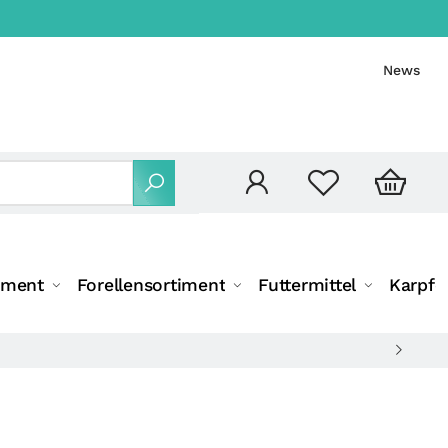
News
iment
Forellensortiment
Futtermittel
Karpfe