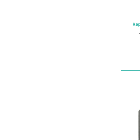
Rap
Iron Trout Sbiro Rocket Floating 12g
2,50 €
*