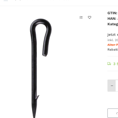
GTIN:
HAN:
Kateg
jetzt
inkl. 2
Alter P
Rabat
3 