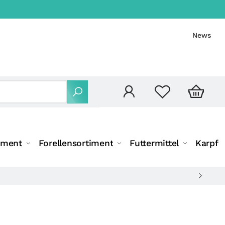
News
iment
Forellensortiment
Futtermittel
Karpfe