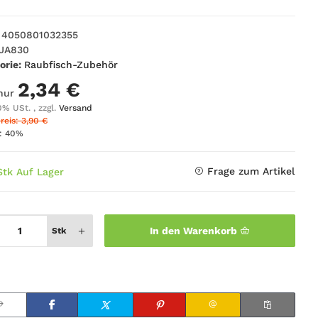
4050801032355
JA830
orie:
Raubfisch-Zubehör
2,34 €
 nur
0% USt. , zzgl.
Versand
reis: 3,90 €
t:
40%
Frage zum Artikel
Stk Auf Lager
In den Warenkorb
Stk