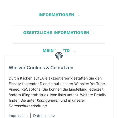
INFORMATIONEN
GESETZLICHE INFORMATIONEN
MEIN KONTO
Wie wir Cookies & Co nutzen
Herbis Anglerladen
Inh.Herbert Schinnerl
Durch Klicken auf „Alle akzeptieren“ gestatten Sie den
Einsatz folgender Dienste auf unserer Website: YouTube,
Kirchdorf am Inn 5
Vimeo, ReCaptcha. Sie können die Einstellung jederzeit
4982 Kirchdorf am Inn
ändern (Fingerabdruck-Icon links unten). Weitere Details
info@herbis-anglerladen.at
finden Sie unter
Konfigurieren
und in unserer
Datenschutzerklärung
.
Impressum
|
Datenschutz