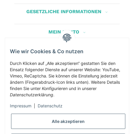
GESETZLICHE INFORMATIONEN
MEIN KONTO
Wie wir Cookies & Co nutzen
Herbis Anglerladen
Inh.Herbert Schinnerl
Durch Klicken auf „Alle akzeptieren“ gestatten Sie den
Einsatz folgender Dienste auf unserer Website: YouTube,
Kirchdorf am Inn 5
Vimeo, ReCaptcha. Sie können die Einstellung jederzeit
4982 Kirchdorf am Inn
ändern (Fingerabdruck-Icon links unten). Weitere Details
info@herbis-anglerladen.at
finden Sie unter
Konfigurieren
und in unserer
Datenschutzerklärung
.
Impressum
|
Datenschutz
Alle akzeptieren